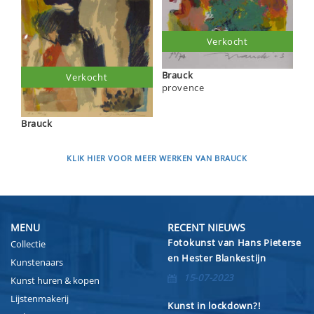
Verkocht
Brauck
Verkocht
provence
Brauck
KLIK HIER VOOR MEER WERKEN VAN BRAUCK
MENU
RECENT NIEUWS
Fotokunst van Hans Pieterse
Collectie
en Hester Blankestijn
Kunstenaars
15-07-2023
Kunst huren & kopen
Lijstenmakerij
Kunst in lockdown?!