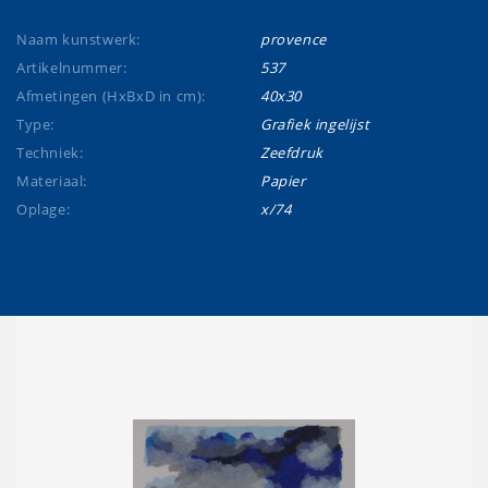
Naam kunstwerk:
provence
Artikelnummer:
537
Afmetingen (HxBxD in cm):
40x30
Type:
Grafiek ingelijst
Techniek:
Zeefdruk
Materiaal:
Papier
Oplage:
x/74