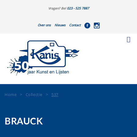
Vragen? Bel
023 - 525 7887
Over ons
Nieuws
Contact
Home
>
Collectie
>
537
BRAUCK