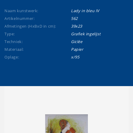
Naam kunstwerk:
Lady in bleu IV
Artikelnummer:
562
Afmetingen (HxBxD in cm):
39x23
Type:
Grafiek ingelijst
Techniek:
Giclée
Materiaal:
Papier
Oplage:
x/95