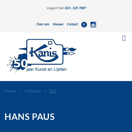
Vragen? Bel
023 - 525 7887
Over ons
Nieuws
Contact
Home
>
Collectie
>
562
HANS PAUS