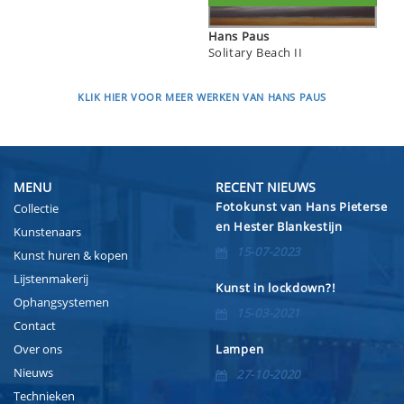
Hans Paus
Solitary Beach II
KLIK HIER VOOR MEER WERKEN VAN HANS PAUS
MENU
RECENT NIEUWS
Fotokunst van Hans Pieterse
Collectie
en Hester Blankestijn
Kunstenaars
15-07-2023
Kunst huren & kopen
Lijstenmakerij
Kunst in lockdown?!
Ophangsystemen
15-03-2021
Contact
Over ons
Lampen
Nieuws
27-10-2020
Technieken