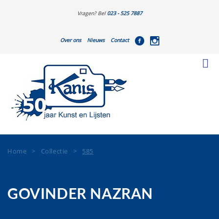
Vragen? Bel
023 - 525 7887
Over ons
Nieuws
Contact
Home
>
Collectie
>
585
GOVINDER NAZRAN