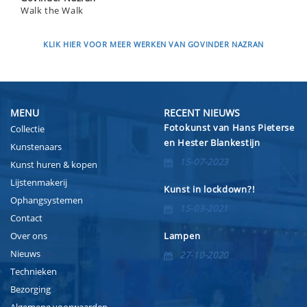
Walk the Walk
KLIK HIER VOOR MEER WERKEN VAN GOVINDER NAZRAN
MENU
RECENT NIEUWS
Fotokunst van Hans Pieterse
Collectie
en Hester Blankestijn
Kunstenaars
15-07-2023
Kunst huren & kopen
Lijstenmakerij
Kunst in lockdown?!
Ophangsystemen
15-03-2021
Contact
Over ons
Lampen
Nieuws
27-10-2020
Technieken
Bezorging
Algemene voorwaarden