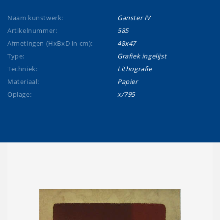
Naam kunstwerk:
Ganster IV
Artikelnummer:
585
Afmetingen (HxBxD in cm):
48x47
Type:
Grafiek ingelijst
Techniek:
Lithografie
Materiaal:
Papier
Oplage:
x/795