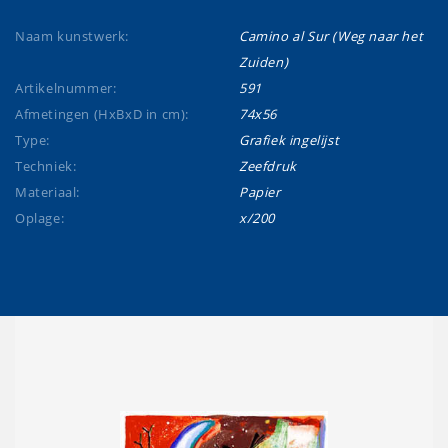
Naam kunstwerk:
Camino al Sur (Weg naar het
Zuiden)
Artikelnummer:
591
Afmetingen (HxBxD in cm):
74x56
Type:
Grafiek ingelijst
Techniek:
Zeefdruk
Materiaal:
Papier
Oplage:
x/200