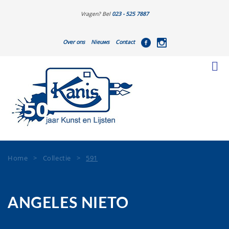
Vragen? Bel
023 - 525 7887
Over ons
Nieuws
Contact
Home
>
Collectie
>
591
ANGELES NIETO