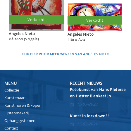
Verkocht
Verkocht
Angeles Nieto
Angeles Nieto
Pájaros (Vogels)
Libro Azul
KLIK HIER VOOR MEER WERKEN VAN ANGELES NIETO
MENU
RECENT NIEUWS
Fotokunst van Hans Pieterse
Collectie
en Hester Blankestijn
Kunstenaars
15-07-2023
Kunst huren & kopen
Lijstenmakerij
Kunst in lockdown?!
Ophangsystemen
15-03-2021
Contact