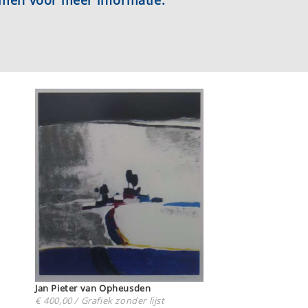
emen voor meer informatie.
Jan Pieter van Opheusden
€ 400,00 / Grafiek zonder lijst