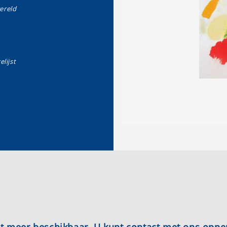
ereld
elijst