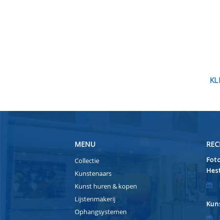
KL
MENU
REC
Foto
Collectie
Hest
Kunstenaars
Kunst huren & kopen
Lijstenmakerij
Kuns
Ophangsystemen