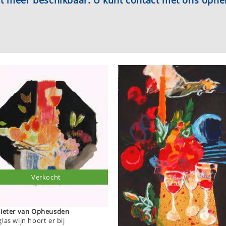
iet meer beschikbaar. U kunt contact met ons opn
Verkocht
Pieter van Opheusden
las wijn hoort er bij