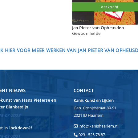
Verkocht
Jan Pieter van Opheusden
Gewoon liefde
IK HIER VOOR MEER WERKEN VAN JAN PIETER VAN OPHEUS
ENT NIEUWS
CONTACT
kunst van Hans Pieterse en
Kanis Kunst en Lijsten
er Blankestijn
Gen. Cronjéstraat 89-91
2021 JD Haarlem
15-07-2023
info@kanishaarlem.nl
t in lockdown?!
023 - 525 78 87
15-03-2021