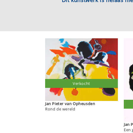
Dit kunstwerk is helaas n
Verkocht
Jan Pieter van Opheusden
Rond de wereld
Jan 
Een g