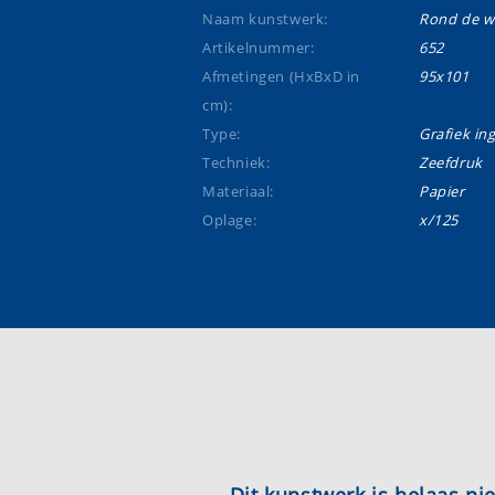
Naam kunstwerk:
Rond de w
Artikelnummer:
652
Afmetingen (HxBxD in
95x101
cm):
Type:
Grafiek ing
Techniek:
Zeefdruk
Materiaal:
Papier
Oplage:
x/125