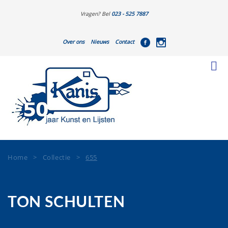
Vragen? Bel
023 - 525 7887
Over ons
Nieuws
Contact
Home
>
Collectie
>
655
TON SCHULTEN