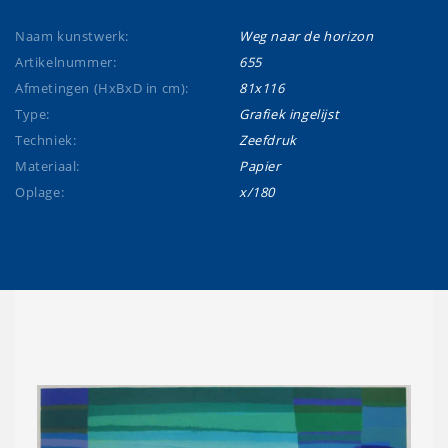
Naam kunstwerk:
Weg naar de horizon
Artikelnummer:
655
Afmetingen (HxBxD in cm):
81x116
Type:
Grafiek ingelijst
Techniek:
Zeefdruk
Materiaal:
Papier
Oplage:
x/180