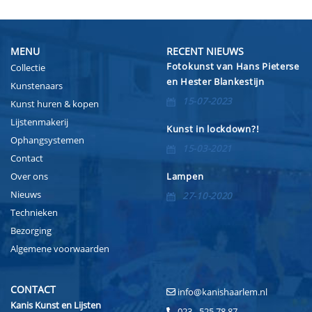
MENU
RECENT NIEUWS
Fotokunst van Hans Pieterse
Collectie
en Hester Blankestijn
Kunstenaars
15-07-2023
Kunst huren & kopen
Lijstenmakerij
Kunst in lockdown?!
Ophangsystemen
15-03-2021
Contact
Over ons
Lampen
Nieuws
27-10-2020
Technieken
Bezorging
Algemene voorwaarden
CONTACT
info@kanishaarlem.nl
Kanis Kunst en Lijsten
023 - 525 78 87