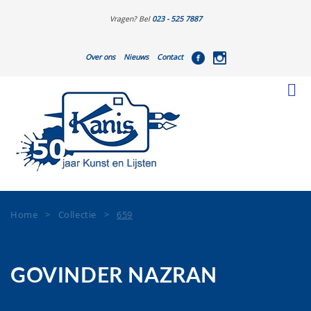
Vragen? Bel
023 - 525 7887
Over ons
Nieuws
Contact
Home
>
Collectie
>
659
GOVINDER NAZRAN