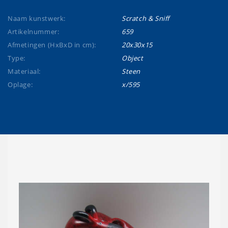
Naam kunstwerk:
Scratch & Sniff
Artikelnummer:
659
Afmetingen (HxBxD in cm):
20x30x15
Type:
Object
Materiaal:
Steen
Oplage:
x/595