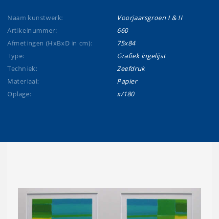
Naam kunstwerk:
Voorjaarsgroen I & II
Artikelnummer:
660
Afmetingen (HxBxD in cm):
75x84
Type:
Grafiek ingelijst
Techniek:
Zeefdruk
Materiaal:
Papier
Oplage:
x/180