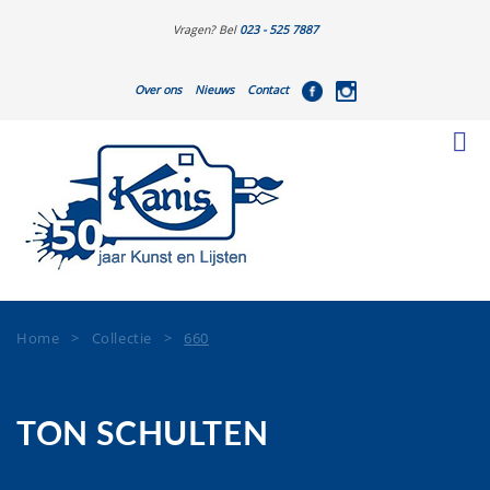
Vragen? Bel
023 - 525 7887
Over ons
Nieuws
Contact
Home
>
Collectie
>
660
TON SCHULTEN