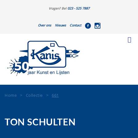
Vragen? Bel
023 - 525 7887
Over ons
Nieuws
Contact
Home
>
Collectie
>
661
TON SCHULTEN