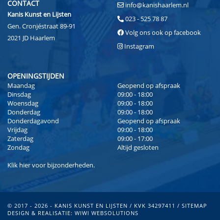
CONTACT
info@kanishaarlem.nl
Kanis Kunst en Lijsten
023 - 525 78 87
Gen. Cronjéstraat 89-91
Volg ons ook op facebook
2021 JD Haarlem
Instagram
OPENINGSTIJDEN
Maandag
Geopend op afspraak
Dinsdag
09:00 - 18:00
Woensdag
09:00 - 18:00
Donderdag
09:00 - 18:00
Donderdagavond
Geopend op afspraak
Vrijdag
09:00 - 18:00
Zaterdag
09:00 - 17:00
Zondag
Altijd gesloten
Klik
hier
voor bijzonderheden.
© 2017 - 2026 - KANIS KUNST EN LIJSTEN / KVK 34297411 /
SITEMAP
DESIGN & REALISATIE:
WIWI WEBSOLUTIONS