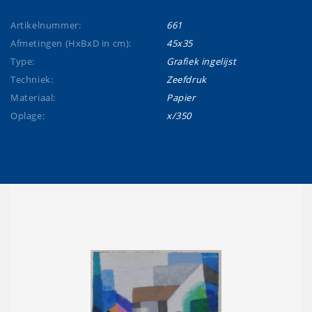
Artikelnummer:
661
Afmetingen (HxBxD in cm):
45x35
Type:
Grafiek ingelijst
Techniek:
Zeefdruk
Materiaal:
Papier
Oplage:
x/350