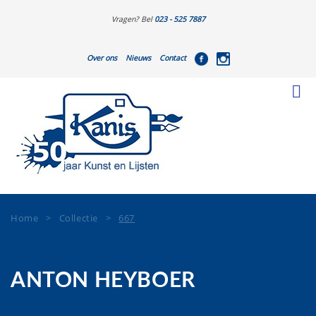
Vragen? Bel
023 - 525 7887
Over ons
Nieuws
Contact
Home
>
Collectie
>
667
ANTON HEYBOER