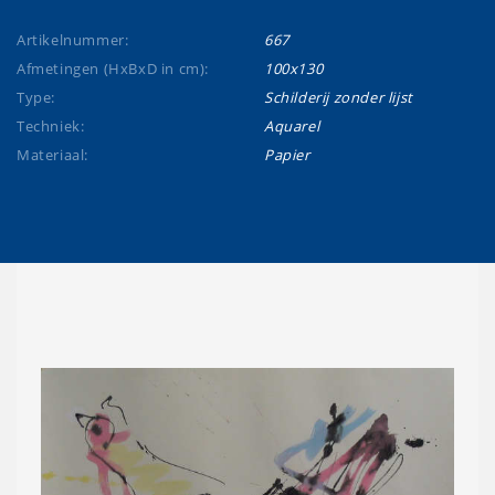
Artikelnummer:
667
Afmetingen (HxBxD in cm):
100x130
Type:
Schilderij zonder lijst
Techniek:
Aquarel
Materiaal:
Papier