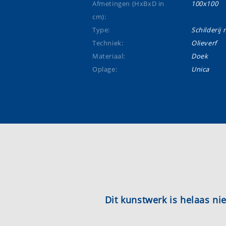
Afmetingen (HxBxD in
100x100
cm):
Type:
Schilderij m
Techniek:
Olieverf
Materiaal:
Doek
Oplage:
Unica
Dit kunstwerk is helaas n