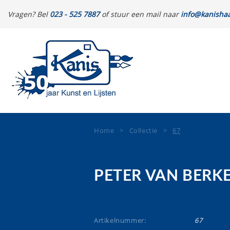
Vragen? Bel
023 - 525 7887
of stuur een mail naar
info@kanishaa
Home
>
Collectie
>
67
PETER VAN BERK
Artikelnummer:
67