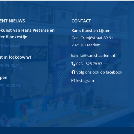
ENT NIEUWS
CONTACT
kunst van Hans Pieterse en
Kanis Kunst en Lijsten
er Blankestijn
Gen. Cronjéstraat 89-91
2021 JD Haarlem
15-07-2023
info@kanishaarlem.nl
t in lockdown?!
023 - 525 78 87
15-03-2021
Volg ons ook op facebook
pen
Instagram
27-10-2020