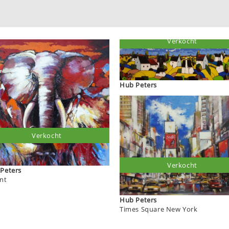
Verkocht
Hub Peters
Verkocht
Verkocht
Hub Peters
ant
Hub Peters
Times Square New York