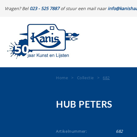
Vragen? Bel
023 - 525 7887
of stuur een mail naar
info@kanishaa
Home
>
Collectie
>
682
HUB PETERS
Artikelnummer:
682