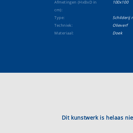
Afmetingen (HxBxD in
100x100
cm):
Type:
Schilderij m
Techniek:
Olieverf
Materiaal:
Doek
Dit kunstwerk is helaas n