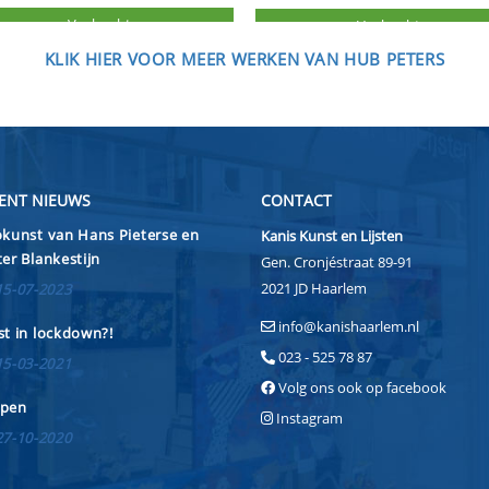
KLIK HIER VOOR MEER WERKEN VAN HUB PETERS
ENT NIEUWS
CONTACT
kunst van Hans Pieterse en
Kanis Kunst en Lijsten
er Blankestijn
Gen. Cronjéstraat 89-91
2021 JD Haarlem
15-07-2023
info@kanishaarlem.nl
t in lockdown?!
023 - 525 78 87
15-03-2021
Volg ons ook op facebook
pen
Instagram
27-10-2020