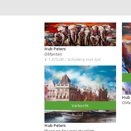
Hub Peters
Olifanten
€ 1,975,00 / Schilderij met lijst
Olif
Verkocht
Hub Peters
Waag en Spaarne Haarlem