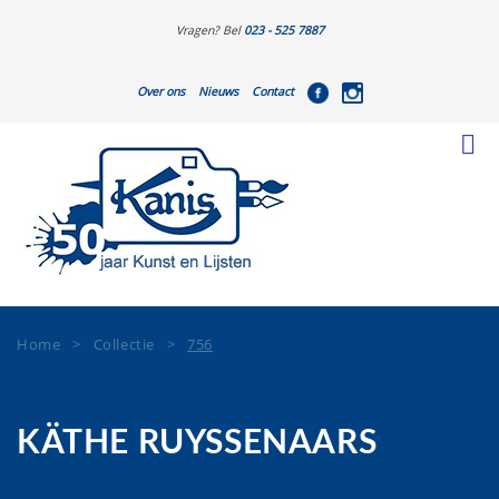
Vragen? Bel
023 - 525 7887
Over ons
Nieuws
Contact
Home
>
Collectie
>
756
KÄTHE RUYSSENAARS