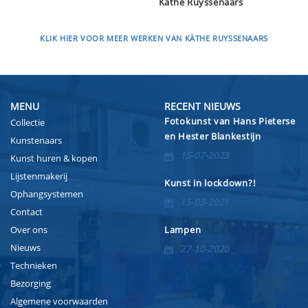
Käthe Ruyssenaars
KLIK HIER VOOR MEER WERKEN VAN KÄTHE RUYSSENAARS
MENU
RECENT NIEUWS
Fotokunst van Hans Pieterse
Collectie
en Hester Blankestijn
Kunstenaars
15-07-2023
Kunst huren & kopen
Lijstenmakerij
Kunst in lockdown?!
Ophangsystemen
15-03-2021
Contact
Over ons
Lampen
Nieuws
27-10-2020
Technieken
Bezorging
Algemene voorwaarden