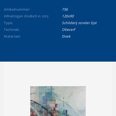
Artikelnummer:
756
Afmetingen (HxBxD in cm):
120x90
Type:
Schilderij zonder lijst
Techniek:
Olieverf
Materiaal:
Doek