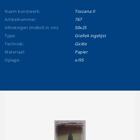
Naam kunstwerk:
Toscana II
Artikelnummer:
767
Afmetingen (HxBxD in cm):
50x25
Type:
Grafiek ingelijst
Techniek:
Giclée
Materiaal:
Papier
Oplage:
x/95