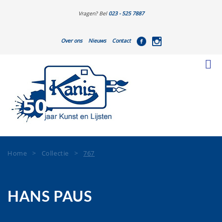
Vragen? Bel
023 - 525 7887
Over ons
Nieuws
Contact
Home
>
Collectie
>
767
HANS PAUS