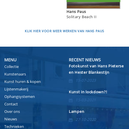
Hans Paus
Solitary Beach II
KLIK HIER VOOR MEER WERKEN VAN HANS PAUS
MENU
RECENT NIEUWS
Fotokunst van Hans Pieterse
Collectie
en Hester Blankestijn
Kunstenaars
15-07-2023
Kunst huren & kopen
Lijstenmakerij
Kunst in lockdown?!
Ophangsystemen
15-03-2021
Contact
Over ons
Lampen
Nieuws
27-10-2020
Technieken