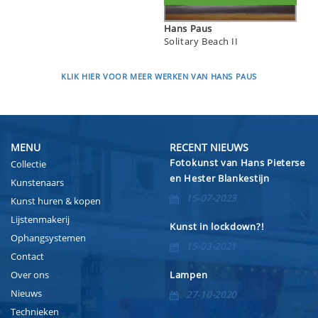
Hans Paus
Solitary Beach II
KLIK HIER VOOR MEER WERKEN VAN HANS PAUS
MENU
RECENT NIEUWS
Fotokunst van Hans Pieterse
Collectie
en Hester Blankestijn
Kunstenaars
15-07-2023
Kunst huren & kopen
Lijstenmakerij
Kunst in lockdown?!
Ophangsystemen
15-03-2021
Contact
Over ons
Lampen
Nieuws
27-10-2020
Technieken