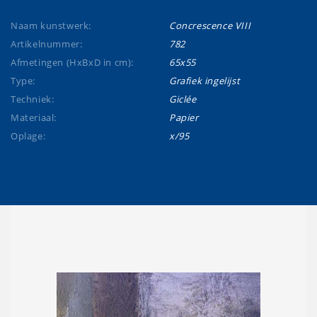
Naam kunstwerk:
Concrescence VIII
Artikelnummer:
782
Afmetingen (HxBxD in cm):
65x55
Type:
Grafiek ingelijst
Techniek:
Giclée
Materiaal:
Papier
Oplage:
x/95