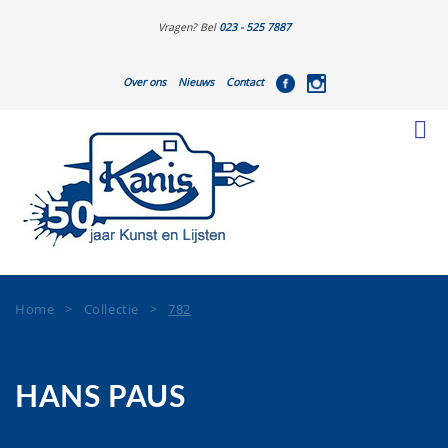
Vragen? Bel
023 - 525 7887
Over ons
Nieuws
Contact
Home
>
Collectie
>
782
HANS PAUS