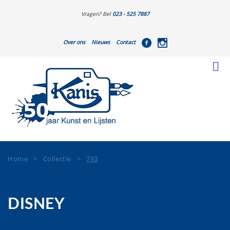
Vragen? Bel
023 - 525 7887
Over ons
Nieuws
Contact
Home
>
Collectie
>
793
DISNEY