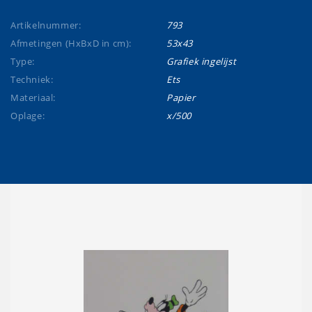
Artikelnummer:
793
Afmetingen (HxBxD in cm):
53x43
Type:
Grafiek ingelijst
Techniek:
Ets
Materiaal:
Papier
Oplage:
x/500