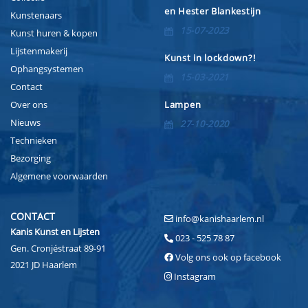
en Hester Blankestijn
Kunstenaars
15-07-2023
Kunst huren & kopen
Lijstenmakerij
Kunst in lockdown?!
Ophangsystemen
15-03-2021
Contact
Over ons
Lampen
Nieuws
27-10-2020
Technieken
Bezorging
Algemene voorwaarden
CONTACT
info@kanishaarlem.nl
Kanis Kunst en Lijsten
023 - 525 78 87
Gen. Cronjéstraat 89-91
Volg ons ook op facebook
2021 JD Haarlem
Instagram