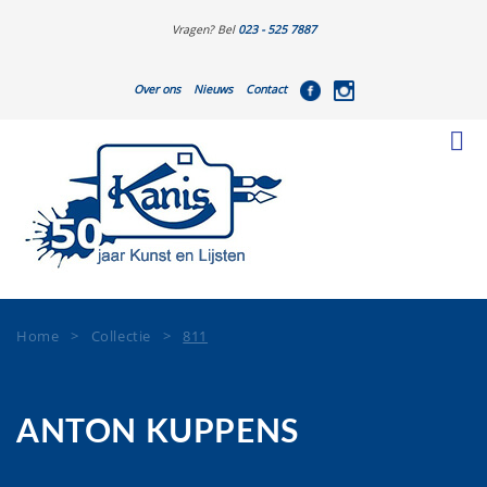
Vragen? Bel
023 - 525 7887
Over ons
Nieuws
Contact
Home
>
Collectie
>
811
ANTON KUPPENS