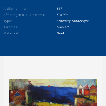
Artikelnummer:
861
Afmetingen (HxBxD in cm):
50x140
Type:
Schilderij zonder lijst
Techniek:
Olieverf
Materiaal:
Doek