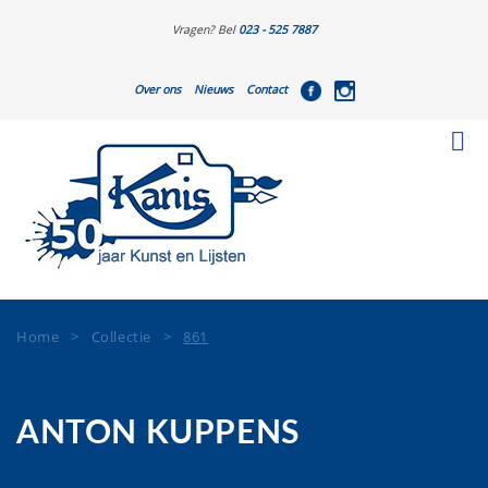
Vragen? Bel
023 - 525 7887
Over ons
Nieuws
Contact
Home
>
Collectie
>
861
ANTON KUPPENS