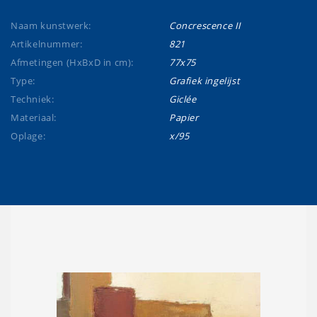
Naam kunstwerk:
Concrescence II
Artikelnummer:
821
Afmetingen (HxBxD in cm):
77x75
Type:
Grafiek ingelijst
Techniek:
Giclée
Materiaal:
Papier
Oplage:
x/95