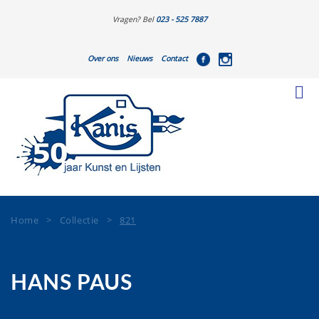
Vragen? Bel
023 - 525 7887
Over ons
Nieuws
Contact
Home
>
Collectie
>
821
HANS PAUS