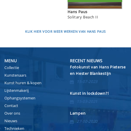
Hans Paus
Solitary Beach II
KLIK HIER VOOR MEER WERKEN VAN HANS PAUS
MENU
RECENT NIEUWS
Fotokunst van Hans Pieterse
Collectie
en Hester Blankestijn
Kunstenaars
15-07-2023
Kunst huren & kopen
Lijstenmakerij
Kunst in lockdown?!
Ophangsystemen
15-03-2021
Contact
Over ons
Lampen
Nieuws
27-10-2020
Technieken