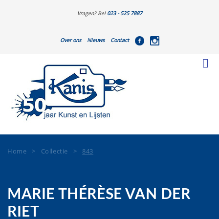
Vragen? Bel
023 - 525 7887
Over ons
Nieuws
Contact
Home
>
Collectie
>
843
MARIE THÉRÈSE VAN DER
RIET