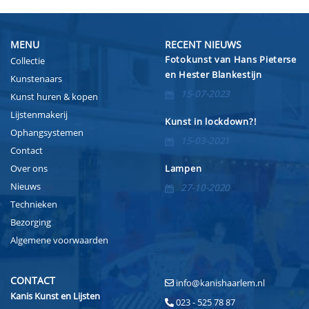
MENU
RECENT NIEUWS
Fotokunst van Hans Pieterse
Collectie
en Hester Blankestijn
Kunstenaars
15-07-2023
Kunst huren & kopen
Lijstenmakerij
Kunst in lockdown?!
Ophangsystemen
15-03-2021
Contact
Over ons
Lampen
Nieuws
27-10-2020
Technieken
Bezorging
Algemene voorwaarden
CONTACT
info@kanishaarlem.nl
Kanis Kunst en Lijsten
023 - 525 78 87