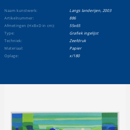
Naam kunstwerk:
Langs landerijen, 2003
Artikelnummer:
886
Afmetingen (HxBxD in cm):
55x65
Type:
Grafiek ingelijst
Techniek:
Zeefdruk
Materiaal:
Papier
Oplage:
x/180