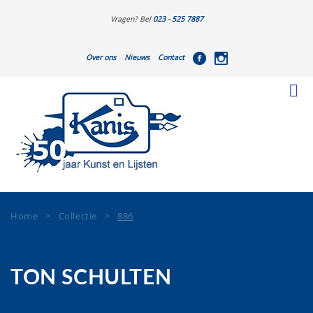
Vragen? Bel
023 - 525 7887
Over ons
Nieuws
Contact
Home
>
Collectie
>
886
TON SCHULTEN