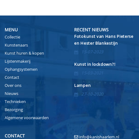
MENU
RECENT NIEUWS
Fotokunst van Hans Pieterse
Collectie
en Hester Blankestijn
Kunstenaars
15-07-2023
Kunst huren & kopen
Lijstenmakerij
Kunst in lockdown?!
Ophangsystemen
15-03-2021
Contact
Over ons
Lampen
Nieuws
27-10-2020
Technieken
Bezorging
Algemene voorwaarden
CONTACT
info@kanishaarlem.nl