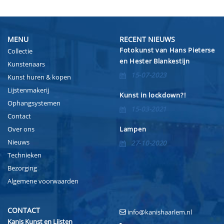
MENU
RECENT NIEUWS
Fotokunst van Hans Pieterse
Collectie
en Hester Blankestijn
Kunstenaars
15-07-2023
Kunst huren & kopen
Lijstenmakerij
Kunst in lockdown?!
Ophangsystemen
15-03-2021
Contact
Over ons
Lampen
Nieuws
27-10-2020
Technieken
Bezorging
Algemene voorwaarden
CONTACT
info@kanishaarlem.nl
Kanis Kunst en Lijsten