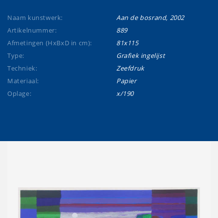
Naam kunstwerk:
Aan de bosrand, 2002
Artikelnummer:
889
Afmetingen (HxBxD in cm):
81x115
Type:
Grafiek ingelijst
Techniek:
Zeefdruk
Materiaal:
Papier
Oplage:
x/190