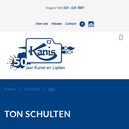
Vragen? Bel
023 - 525 7887
Over ons
Nieuws
Contact
Home
>
Collectie
>
889
TON SCHULTEN