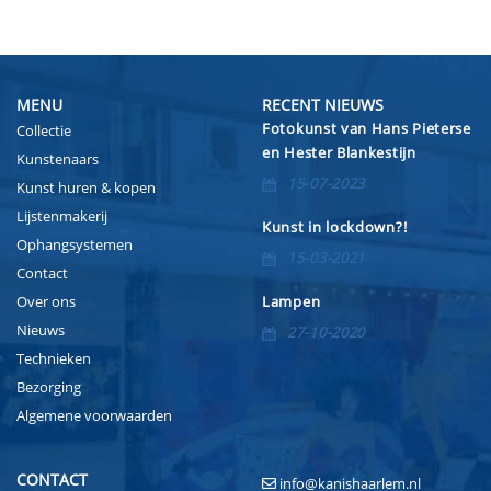
MENU
RECENT NIEUWS
Fotokunst van Hans Pieterse
Collectie
en Hester Blankestijn
Kunstenaars
15-07-2023
Kunst huren & kopen
Lijstenmakerij
Kunst in lockdown?!
Ophangsystemen
15-03-2021
Contact
Over ons
Lampen
Nieuws
27-10-2020
Technieken
Bezorging
Algemene voorwaarden
CONTACT
info@kanishaarlem.nl