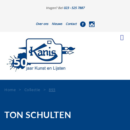
Vragen? Bel
023 - 525 7887
Over ons
Nieuws
Contact
Home
>
Collectie
>
893
TON SCHULTEN