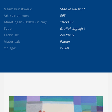
Naam kunstwerk:
Stad in vol licht
Artikelnummer:
893
Afmetingen (HxBxD in cm):
107x139
Type:
Grafiek ingelijst
Techniek:
Zeefdruk
Materiaal:
Papier
Oplage:
x/200