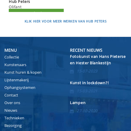
Hub Peters
Olifant
KLIK HIER VOOR MEER WERKEN VAN HUB PETERS
MENU
RECENT NIEUWS
Fotokunst van Hans Pieterse
Collectie
en Hester Blankestijn
Kunstenaars
15-07-2023
Kunst huren & kopen
Lijstenmakerij
Kunst in lockdown?!
Ophangsystemen
15-03-2021
Contact
Over ons
Lampen
Nieuws
27-10-2020
Technieken
Bezorging