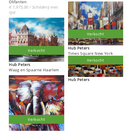
Olifanten
€ 1,975,00 / Schilderij met
lijst
Verkocht
Hub Peters
Verkocht
Times Square New York
Verkocht
Hub Peters
Waag en Spaarne Haarlem
Hub Peters
Verkocht