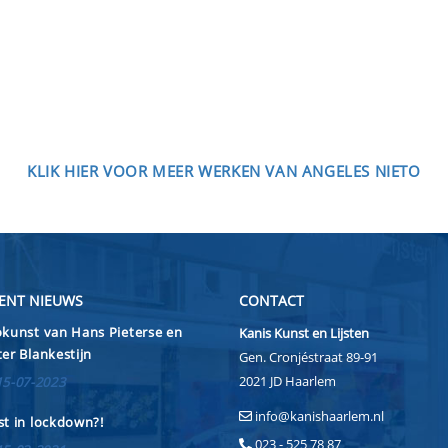
KLIK HIER VOOR MEER WERKEN VAN ANGELES NIETO
ENT NIEUWS
CONTACT
kunst van Hans Pieterse en
Kanis Kunst en Lijsten
er Blankestijn
Gen. Cronjéstraat 89-91
2021 JD Haarlem
15-07-2023
info@kanishaarlem.nl
t in lockdown?!
023 - 525 78 87