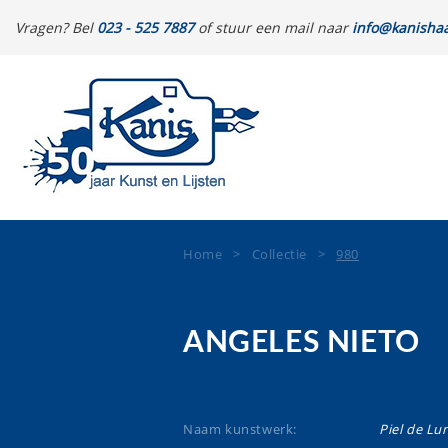
Vragen? Bel
023 - 525 7887
of stuur een mail naar
info@kanishaa
Home
>
Collectie
>
980
ANGELES NIETO
Naam kunstwerk:
Piel de Lu