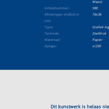
Maan)
Artikelnummer:
980
Afmetingen (HxBxD in
76x36
cm):
Type:
Grafiek ing
Techniek:
Zeefdruk
Materiaal:
Papier
Oplage:
x/200
Dit kunstwerk is helaas n