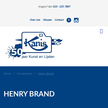
Vragen? Bel
023 - 525 7887
Over ons
Nieuws
Contact
Home
>
Kunstenaars
>
Henry Brand
HENRY BRAND