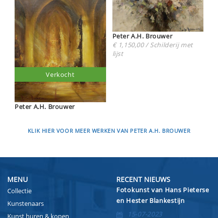
Peter A.H. Brouwer
€ 1,150,00 / Schilderij met
lijst
Verkocht
Peter A.H. Brouwer
KLIK HIER VOOR MEER WERKEN VAN PETER A.H. BROUWER
MENU
RECENT NIEUWS
Fotokunst van Hans Pieterse
Collectie
en Hester Blankestijn
Kunstenaars
15-07-2023
Kunst huren & kopen