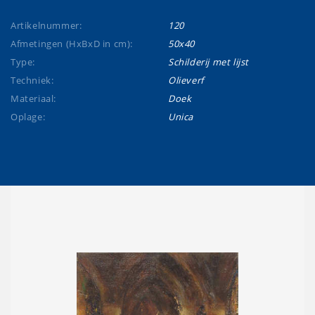
Artikelnummer:
120
Afmetingen (HxBxD in cm):
50x40
Type:
Schilderij met lijst
Techniek:
Olieverf
Materiaal:
Doek
Oplage:
Unica