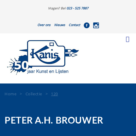
Vragen? Bel
023 - 525 7887
Over ons
Nieuws
Contact
Home
>
Collectie
>
120
PETER A.H. BROUWER