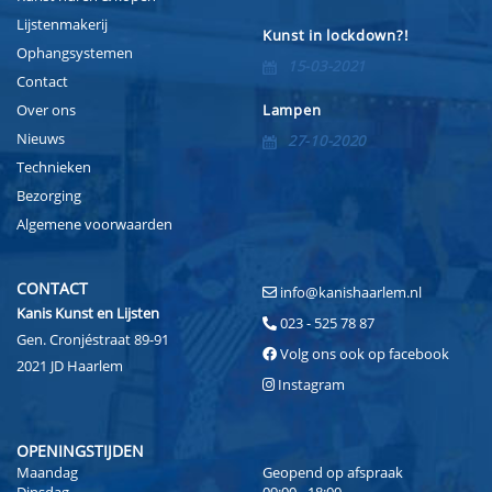
Lijstenmakerij
Kunst in lockdown?!
Ophangsystemen
15-03-2021
Contact
Over ons
Lampen
Nieuws
27-10-2020
Technieken
Bezorging
Algemene voorwaarden
CONTACT
info@kanishaarlem.nl
Kanis Kunst en Lijsten
023 - 525 78 87
Gen. Cronjéstraat 89-91
Volg ons ook op facebook
2021 JD Haarlem
Instagram
OPENINGSTIJDEN
Maandag
Geopend op afspraak
Dinsdag
09:00 - 18:00