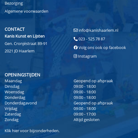
Bezorging
Algemene voorwaarden
CONTACT
info@kanishaarlem.nl
Kanis Kunst en Lijsten
023 - 525 78 87
Gen. Cronjéstraat 89-91
Volg ons ook op facebook
2021 JD Haarlem
Instagram
OPENINGSTIJDEN
Maandag
Geopend op afspraak
Dinsdag
09:00 - 18:00
Woensdag
09:00 - 18:00
Donderdag
09:00 - 18:00
Donderdagavond
Geopend op afspraak
Vrijdag
09:00 - 18:00
Zaterdag
09:00 - 17:00
Zondag
Altijd gesloten
Klik
hier
voor bijzonderheden.