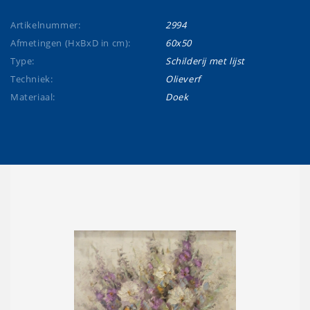
Artikelnummer:
2994
Afmetingen (HxBxD in cm):
60x50
Type:
Schilderij met lijst
Techniek:
Olieverf
Materiaal:
Doek