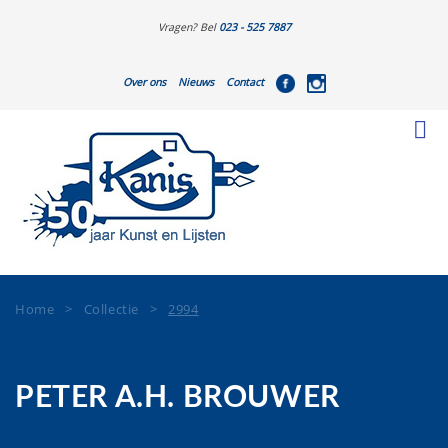
Vragen? Bel
023 - 525 7887
Over ons
Nieuws
Contact
Home
>
Collectie
>
2994
PETER A.H. BROUWER