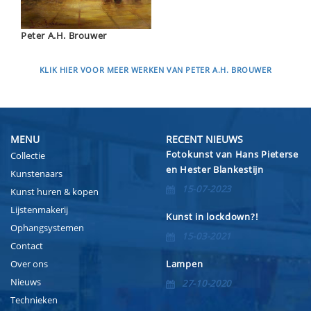
Peter A.H. Brouwer
KLIK HIER VOOR MEER WERKEN VAN PETER A.H. BROUWER
MENU
RECENT NIEUWS
Fotokunst van Hans Pieterse
Collectie
en Hester Blankestijn
Kunstenaars
15-07-2023
Kunst huren & kopen
Lijstenmakerij
Kunst in lockdown?!
Ophangsystemen
15-03-2021
Contact
Over ons
Lampen
Nieuws
27-10-2020
Technieken