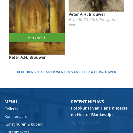
Peter A.H. Brouwer
€ 1,150,00 / Schilderij met
lijst
Verkocht
Peter A.H. Brouwer
KLIK HIER VOOR MEER WERKEN VAN PETER A.H. BROUWER
MENU
RECENT NIEUWS
Fotokunst van Hans Pieterse
Collectie
en Hester Blankestijn
Kunstenaars
15-07-2023
Kunst huren & kopen
Lijstenmakerij