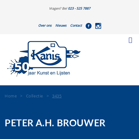
Vragen? Bel
023 - 525 7887
Over ons
Nieuws
Contact
Home
>
Collectie
>
3435
PETER A.H. BROUWER