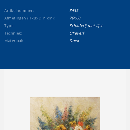
Artikelnummer:
3435
Afmetingen (HxBxD in cm):
70x60
Type:
Schilderij met lijst
Techniek:
Olieverf
Materiaal:
Doek