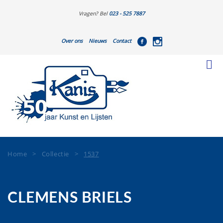
Vragen? Bel
023 - 525 7887
Over ons
Nieuws
Contact
Home
>
Collectie
>
1537
CLEMENS BRIELS