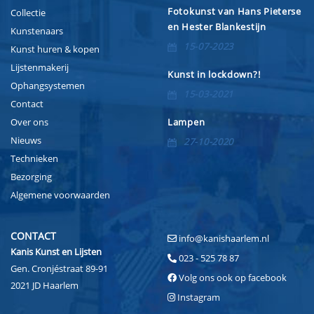
Fotokunst van Hans Pieterse
Collectie
en Hester Blankestijn
Kunstenaars
15-07-2023
Kunst huren & kopen
Lijstenmakerij
Kunst in lockdown?!
Ophangsystemen
15-03-2021
Contact
Over ons
Lampen
Nieuws
27-10-2020
Technieken
Bezorging
Algemene voorwaarden
CONTACT
info@kanishaarlem.nl
Kanis Kunst en Lijsten
023 - 525 78 87
Gen. Cronjéstraat 89-91
Volg ons ook op facebook
2021 JD Haarlem
Instagram