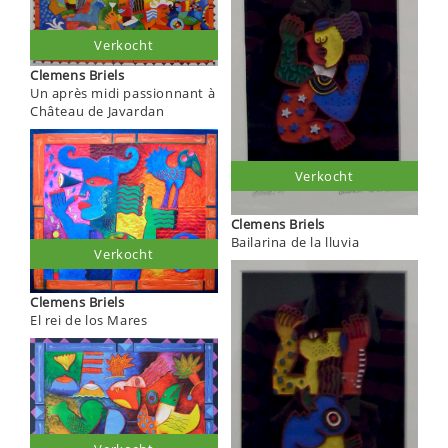
Verkocht
Clemens Briels
Un après midi passionnant à
Château de Javardan
Verkocht
Clemens Briels
Bailarina de la lluvia
Verkocht
Clemens Briels
El rei de los Mares