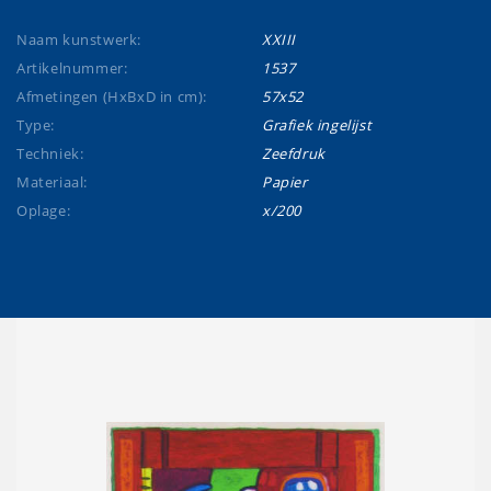
Naam kunstwerk:
XXIII
Artikelnummer:
1537
Afmetingen (HxBxD in cm):
57x52
Type:
Grafiek ingelijst
Techniek:
Zeefdruk
Materiaal:
Papier
Oplage:
x/200