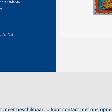
nt à Château
an
der lijst
iet meer beschikbaar. U kunt contact met ons opn