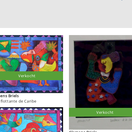
Verkocht
Clemens Briels
 flottante de Caribe
Verkocht