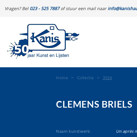
Vragen? Bel
023 - 525 7887
of stuur een mail naar
info@kanishaa
Home
>
Collectie
>
3526
CLEMENS BRIELS
Naam kunstwerk:
Un après 