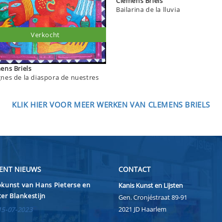
Clemens Briels
Bailarina de la lluvia
Verkocht
Clemens Briels
nes de la diaspora de nuestres
KLIK HIER VOOR MEER WERKEN VAN CLEMENS BRIELS
ENT NIEUWS
CONTACT
kunst van Hans Pieterse en
Kanis Kunst en Lijsten
er Blankestijn
Gen. Cronjéstraat 89-91
2021 JD Haarlem
15-07-2023