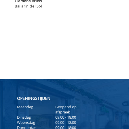
Clemens Briels
Bailarin del Sol
OPENINGSTIJDEN
Maandag
Geopend op
afspraak
Dinsdag
09:00 - 18:00
Woensdag
09:00 - 18:00
Donderdag
09:00 - 18:00