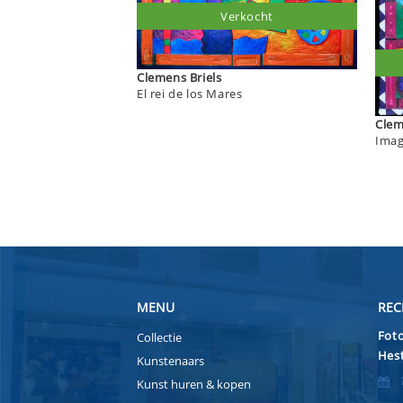
Verkocht
Clemens Briels
El rei de los Mares
Imag
MENU
REC
Foto
Collectie
Hest
Kunstenaars
Kunst huren & kopen