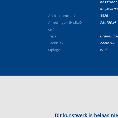
passionna
de Javard
Artikelnummer:
3526
Afmetingen (HxBxD in
78x150x4
cm):
Type:
Grafiek zon
Techniek:
Zeefdruk
Oplage:
x/95
Dit kunstwerk is helaas n