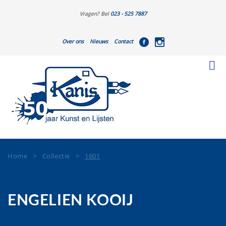
Vragen? Bel
023 - 525 7887
Over ons
Nieuws
Contact
Home
>
Collectie
>
1601
ENGELIEN KOOIJ