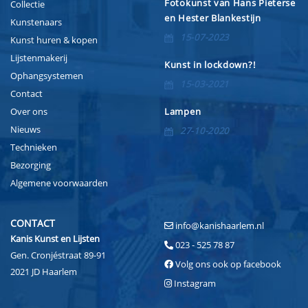
Fotokunst van Hans Pieterse
Collectie
en Hester Blankestijn
Kunstenaars
15-07-2023
Kunst huren & kopen
Lijstenmakerij
Kunst in lockdown?!
Ophangsystemen
15-03-2021
Contact
Over ons
Lampen
Nieuws
27-10-2020
Technieken
Bezorging
Algemene voorwaarden
CONTACT
info@kanishaarlem.nl
Kanis Kunst en Lijsten
023 - 525 78 87
Gen. Cronjéstraat 89-91
Volg ons ook op facebook
2021 JD Haarlem
Instagram