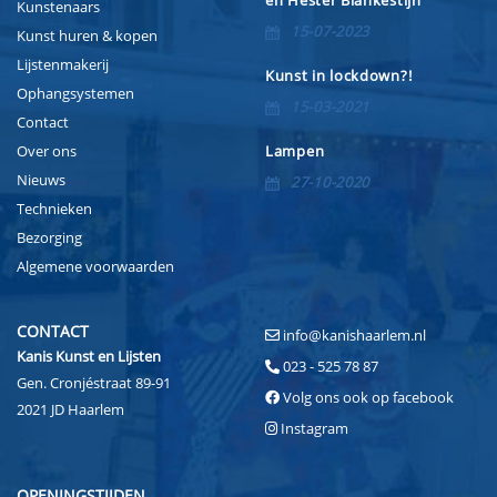
en Hester Blankestijn
Kunstenaars
15-07-2023
Kunst huren & kopen
Lijstenmakerij
Kunst in lockdown?!
Ophangsystemen
15-03-2021
Contact
Over ons
Lampen
Nieuws
27-10-2020
Technieken
Bezorging
Algemene voorwaarden
CONTACT
info@kanishaarlem.nl
Kanis Kunst en Lijsten
023 - 525 78 87
Gen. Cronjéstraat 89-91
Volg ons ook op facebook
2021 JD Haarlem
Instagram
OPENINGSTIJDEN