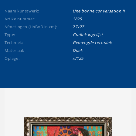
Naam kunstwerk:
Une bonne conversation II
Artikelnummer:
1825
Afmetingen (HxBxD in cm):
77x77
Type:
Grafiek ingelijst
Techniek:
Gemengde techniek
Materiaal:
Doek
Oplage:
x/125