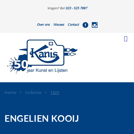
Vragen? Bel
023 - 525 7887
Over ons
Nieuws
Contact
Home
>
Collectie
>
1825
ENGELIEN KOOIJ