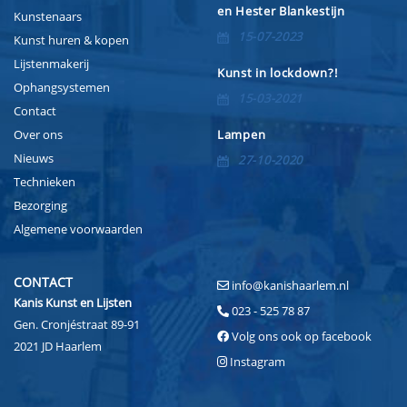
en Hester Blankestijn
Kunstenaars
15-07-2023
Kunst huren & kopen
Lijstenmakerij
Kunst in lockdown?!
Ophangsystemen
15-03-2021
Contact
Over ons
Lampen
Nieuws
27-10-2020
Technieken
Bezorging
Algemene voorwaarden
CONTACT
info@kanishaarlem.nl
Kanis Kunst en Lijsten
023 - 525 78 87
Gen. Cronjéstraat 89-91
Volg ons ook op facebook
2021 JD Haarlem
Instagram