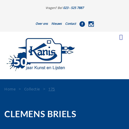
Vragen? Bel
023 - 525 7887
Over ons
Nieuws
Contact
Home
>
Collectie
>
175
CLEMENS BRIELS