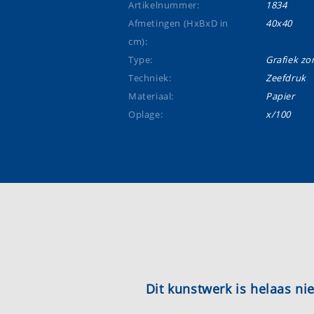
Artikelnummer:
1834
Afmetingen (HxBxD in
40x40
cm):
Type:
Grafiek zon
Techniek:
Zeefdruk
Materiaal:
Papier
Oplage:
x/100
Dit kunstwerk is helaas n