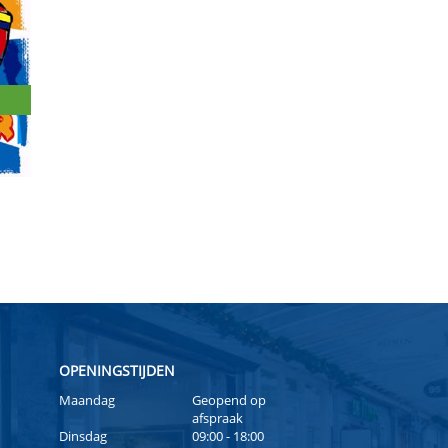
OPENINGSTIJDEN
Maandag
Geopend op
afspraak
Dinsdag
09:00 - 18:00