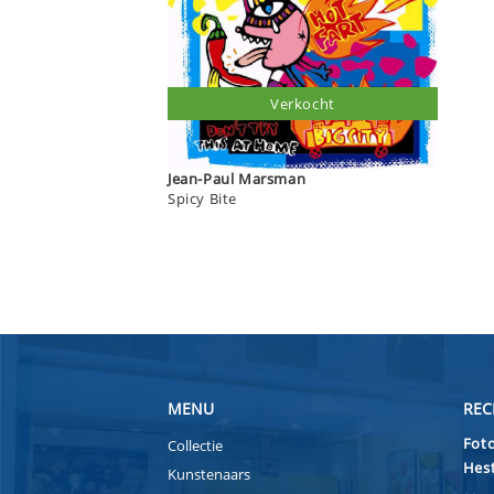
Verkocht
Jean-Paul Marsman
Spicy Bite
MENU
REC
Foto
Collectie
Hest
Kunstenaars