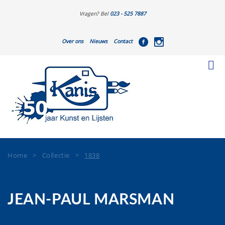
Vragen? Bel
023 - 525 7887
Over ons
Nieuws
Contact
Home
>
Collectie
>
1838
JEAN-PAUL MARSMAN