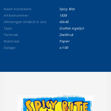
Naam kunstwerk:
Spicy Bite
Artikelnummer:
1838
Afmetingen (HxBxD in cm):
40x40
Type:
Grafiek ingelijst
Techniek:
Zeefdruk
Materiaal:
Papier
Oplage:
x/100