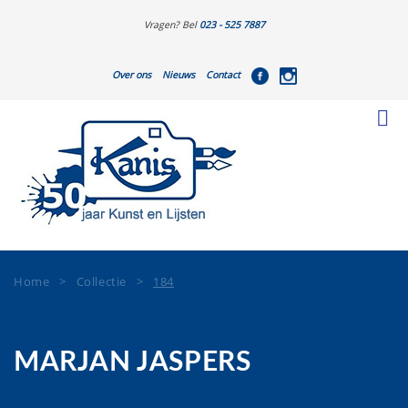
Vragen? Bel
023 - 525 7887
Over ons
Nieuws
Contact
Home
>
Collectie
>
184
MARJAN JASPERS