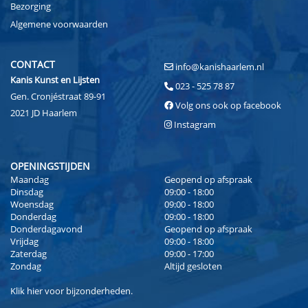
Bezorging
Algemene voorwaarden
CONTACT
info@kanishaarlem.nl
Kanis Kunst en Lijsten
023 - 525 78 87
Gen. Cronjéstraat 89-91
Volg ons ook op facebook
2021 JD Haarlem
Instagram
OPENINGSTIJDEN
Maandag
Geopend op afspraak
Dinsdag
09:00 - 18:00
Woensdag
09:00 - 18:00
Donderdag
09:00 - 18:00
Donderdagavond
Geopend op afspraak
Vrijdag
09:00 - 18:00
Zaterdag
09:00 - 17:00
Zondag
Altijd gesloten
Klik
hier
voor bijzonderheden.