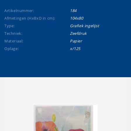
Artikelnummer:
184
Afmetingen (HxBxD in cm):
104x80
Type:
Grafiek ingelijst
Techniek:
Zeefdruk
Materiaal:
Papier
Oplage:
x/125