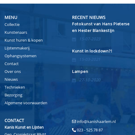
MENU
RECENT NIEUWS
Fotokunst van Hans Pieterse
Collectie
en Hester Blankestijn
Kunstenaars
15-07-2023
Kunst huren & kopen
Lijstenmakerij
Kunst in lockdown?!
Ophangsystemen
15-03-2021
Contact
Over ons
Lampen
Nieuws
27-10-2020
Technieken
Bezorging
Algemene voorwaarden
CONTACT
info@kanishaarlem.nl
Kanis Kunst en Lijsten
023 - 525 78 87
Gen. Cronjéstraat 89-91