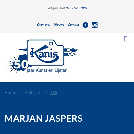
Vragen? Bel
023 - 525 7887
Over ons
Nieuws
Contact
Home
>
Collectie
>
186
MARJAN JASPERS