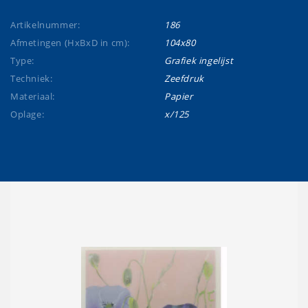
Artikelnummer:
186
Afmetingen (HxBxD in cm):
104x80
Type:
Grafiek ingelijst
Techniek:
Zeefdruk
Materiaal:
Papier
Oplage:
x/125