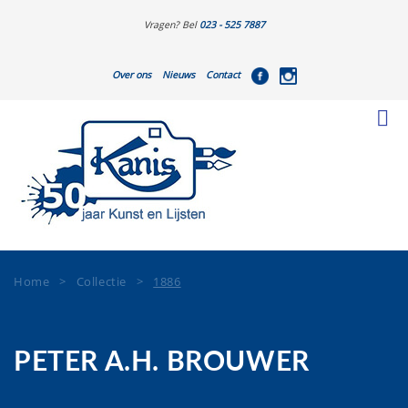
Vragen? Bel
023 - 525 7887
Over ons
Nieuws
Contact
Home
>
Collectie
>
1886
PETER A.H. BROUWER