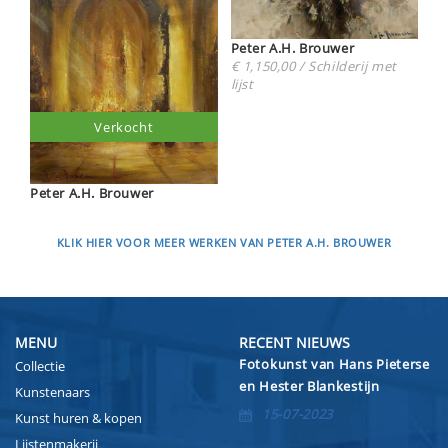
Peter A.H. Brouwer
€ 1,150,00 / Schilderij met
lijst
Verkocht
Peter A.H. Brouwer
KLIK HIER VOOR MEER WERKEN VAN PETER A.H. BROUWER
MENU
RECENT NIEUWS
Fotokunst van Hans Pieterse
Collectie
en Hester Blankestijn
Kunstenaars
15-07-2023
Kunst huren & kopen
Lijstenmakerij