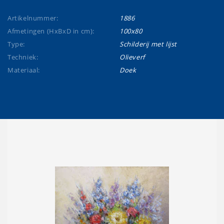
Artikelnummer:
1886
Afmetingen (HxBxD in cm):
100x80
Type:
Schilderij met lijst
Techniek:
Olieverf
Materiaal:
Doek