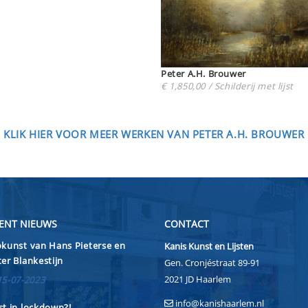
Peter A.H. Brouwer
€ 1,850,00 / Schilderij met lijst
KLIK HIER VOOR MEER WERKEN VAN PETER A.H. BROUWER
ENT NIEUWS
CONTACT
kunst van Hans Pieterse en
Kanis Kunst en Lijsten
er Blankestijn
Gen. Cronjéstraat 89-91
2021 JD Haarlem
15-07-2023
info@kanishaarlem.nl
t in lockdown?!