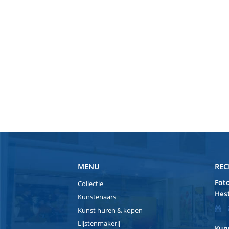
MENU
REC
Foto
Collectie
Hest
Kunstenaars
Kunst huren & kopen
Lijstenmakerij
Kuns