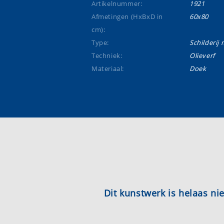
Artikelnummer:
1921
Afmetingen (HxBxD in
60x80
cm):
Type:
Schilderij m
Techniek:
Olieverf
Materiaal:
Doek
Dit kunstwerk is helaas n