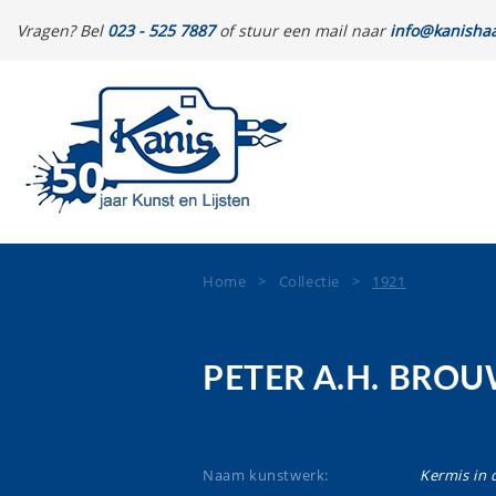
Vragen? Bel
023 - 525 7887
of stuur een mail naar
info@kanishaa
Home
>
Collectie
>
1921
PETER A.H. BRO
Naam kunstwerk:
Kermis in 