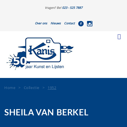
Vragen? Bel
023 - 525 7887
Over ons
Nieuws
Contact
Home
>
Collectie
>
1952
SHEILA VAN BERKEL