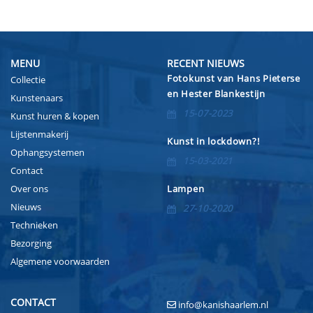
MENU
RECENT NIEUWS
Fotokunst van Hans Pieterse
Collectie
en Hester Blankestijn
Kunstenaars
15-07-2023
Kunst huren & kopen
Lijstenmakerij
Kunst in lockdown?!
Ophangsystemen
15-03-2021
Contact
Over ons
Lampen
Nieuws
27-10-2020
Technieken
Bezorging
Algemene voorwaarden
CONTACT
info@kanishaarlem.nl