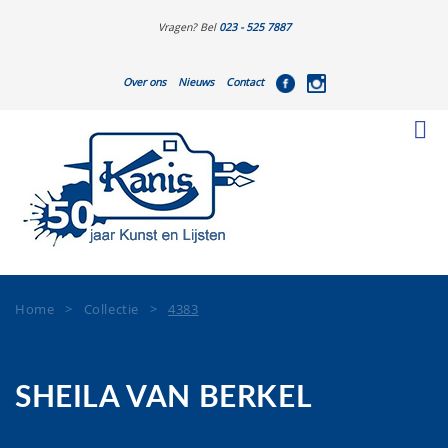
Vragen? Bel
023 - 525 7887
Over ons
Nieuws
Contact
Home
>
Collectie
>
4383
SHEILA VAN BERKEL