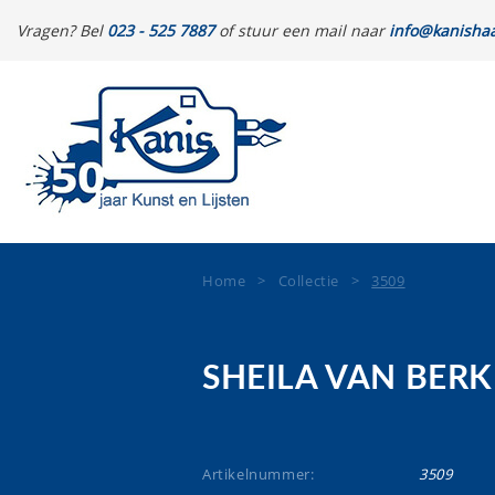
Vragen? Bel
023 - 525 7887
of stuur een mail naar
info@kanishaa
Home
>
Collectie
>
3509
SHEILA VAN BERK
Artikelnummer:
3509