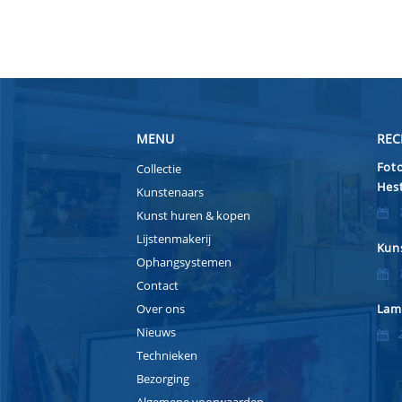
MENU
REC
Foto
Collectie
Hest
Kunstenaars
Kunst huren & kopen
Lijstenmakerij
Kuns
Ophangsystemen
Contact
Over ons
Lam
Nieuws
Technieken
Bezorging
Algemene voorwaarden