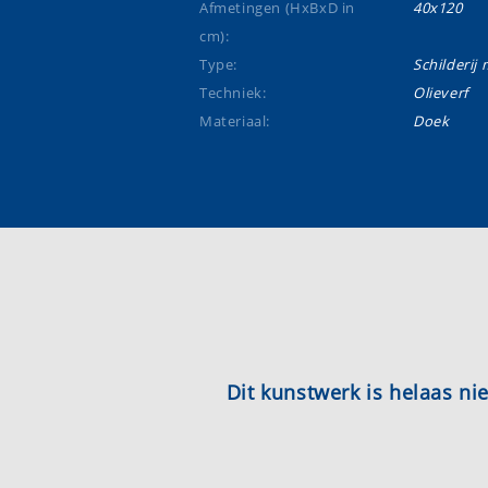
Afmetingen (HxBxD in
40x120
cm):
Type:
Schilderij m
Techniek:
Olieverf
Materiaal:
Doek
Dit kunstwerk is helaas n