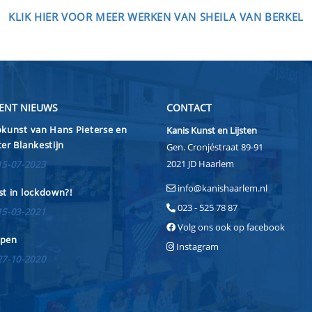
KLIK HIER VOOR MEER WERKEN VAN SHEILA VAN BERKEL
ENT NIEUWS
CONTACT
kunst van Hans Pieterse en
Kanis Kunst en Lijsten
er Blankestijn
Gen. Cronjéstraat 89-91
2021 JD Haarlem
15-07-2023
info@kanishaarlem.nl
t in lockdown?!
023 - 525 78 87
15-03-2021
Volg ons ook op facebook
pen
Instagram
27-10-2020