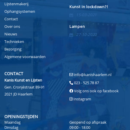
Lijstenmakerij
Kunst in lockdown?!
Ophangsystemen
15-03-2021
Contact
Over ons
Lampen
Nieuws
27-10-2020
Technieken
Bezorging
Algemene voorwaarden
CONTACT
info@kanishaarlem.nl
Kanis Kunst en Lijsten
023 - 525 78 87
Gen. Cronjéstraat 89-91
Volg ons ook op facebook
2021 JD Haarlem
Instagram
OPENINGSTIJDEN
Maandag
Geopend op afspraak
Dinsdag
09:00 - 18:00