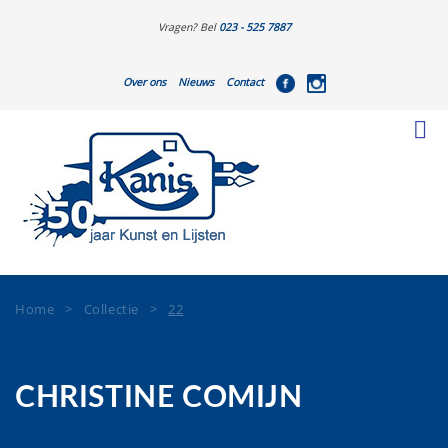
Vragen? Bel
023 - 525 7887
Over ons
Nieuws
Contact
Home
>
Collectie
>
22
CHRISTINE COMIJN