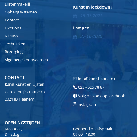
Lijstenmakerij
Kunst in lockdown?!
Ophangsystemen
15-03-2021
Contact
Over ons
Lampen
Nieuws
27-10-2020
Technieken
Bezorging
Algemene voorwaarden
CONTACT
info@kanishaarlem.nl
Kanis Kunst en Lijsten
023 - 525 78 87
Gen. Cronjéstraat 89-91
Volg ons ook op facebook
2021 JD Haarlem
Instagram
OPENINGSTIJDEN
Maandag
Geopend op afspraak
Dinsdag
09:00 - 18:00