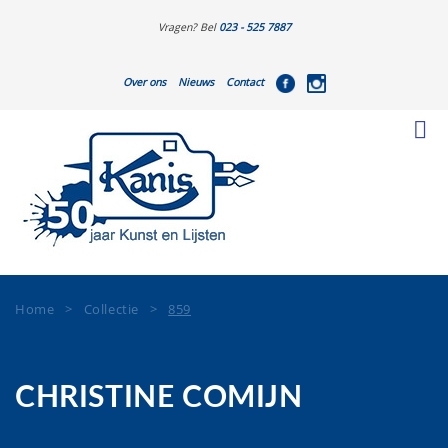
Vragen? Bel
023 - 525 7887
Over ons
Nieuws
Contact
Home
>
Collectie
>
859
CHRISTINE COMIJN