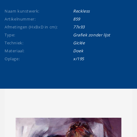
Naam kunstwerk:
Reckless
Artikelnummer:
859
Afmetingen (HxBxD in cm):
77x93
Type:
Grafiek zonder lijst
Techniek:
Giclée
Materiaal:
Doek
Oplage:
x/195