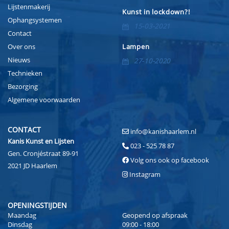
Lijstenmakerij
Kunst in lockdown?!
Ophangsystemen
15-03-2021
Contact
Over ons
Lampen
Nieuws
27-10-2020
Technieken
Bezorging
Algemene voorwaarden
CONTACT
info@kanishaarlem.nl
Kanis Kunst en Lijsten
023 - 525 78 87
Gen. Cronjéstraat 89-91
Volg ons ook op facebook
2021 JD Haarlem
Instagram
OPENINGSTIJDEN
Maandag
Geopend op afspraak
Dinsdag
09:00 - 18:00