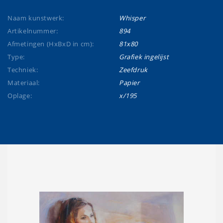
Naam kunstwerk:
Whisper
Artikelnummer:
894
Afmetingen (HxBxD in cm):
81x80
Type:
Grafiek ingelijst
Techniek:
Zeefdruk
Materiaal:
Papier
Oplage:
x/195