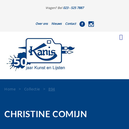
Vragen? Bel
023 - 525 7887
Over ons
Nieuws
Contact
Home
>
Collectie
>
894
CHRISTINE COMIJN