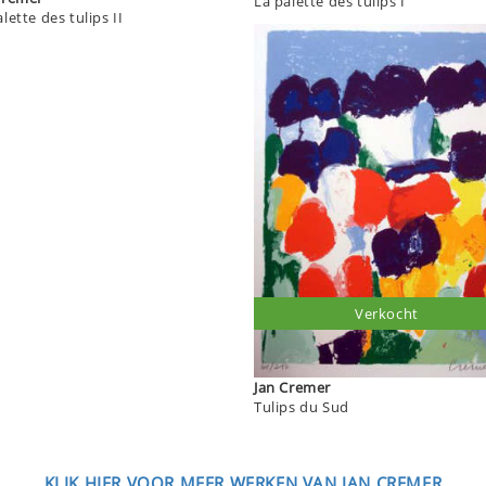
La palette des tulips I
lette des tulips II
Verkocht
Jan Cremer
Tulips du Sud
KLIK HIER VOOR MEER WERKEN VAN JAN CREMER