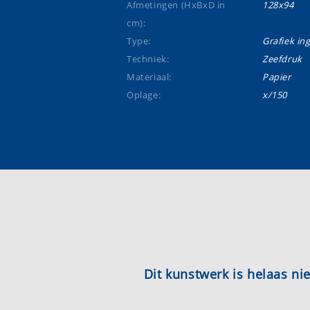
Afmetingen (HxBxD in
128x94
cm):
Type:
Grafiek ing
Techniek:
Zeefdruk
Materiaal:
Papier
Oplage:
x/150
Dit kunstwerk is helaas n