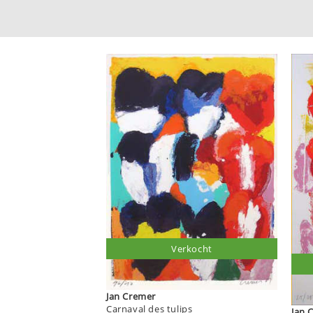
Verkocht
Jan Cremer
Carnaval des tulips
J