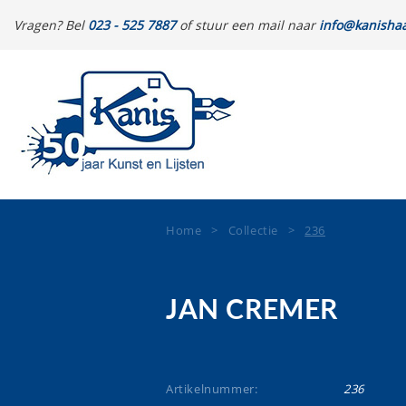
Vragen? Bel
023 - 525 7887
of stuur een mail naar
info@kanishaa
Home
>
Collectie
>
236
JAN CREMER
Artikelnummer:
236