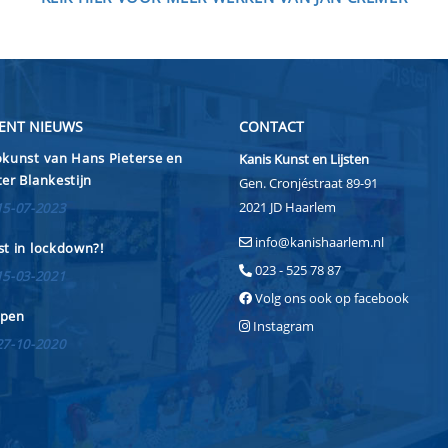
ENT NIEUWS
CONTACT
kunst van Hans Pieterse en
Kanis Kunst en Lijsten
er Blankestijn
Gen. Cronjéstraat 89-91
2021 JD Haarlem
15-07-2023
info@kanishaarlem.nl
t in lockdown?!
023 - 525 78 87
15-03-2021
Volg ons ook op facebook
pen
Instagram
27-10-2020