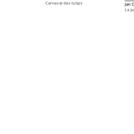
Carnaval des tulips
J
La pa