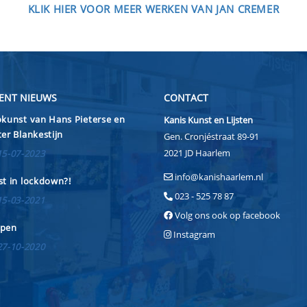
KLIK HIER VOOR MEER WERKEN VAN JAN CREMER
ENT NIEUWS
CONTACT
kunst van Hans Pieterse en
Kanis Kunst en Lijsten
er Blankestijn
Gen. Cronjéstraat 89-91
2021 JD Haarlem
15-07-2023
info@kanishaarlem.nl
t in lockdown?!
023 - 525 78 87
15-03-2021
Volg ons ook op facebook
pen
Instagram
27-10-2020