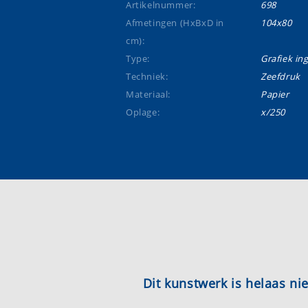
Artikelnummer:
698
Afmetingen (HxBxD in
104x80
cm):
Type:
Grafiek ing
Techniek:
Zeefdruk
Materiaal:
Papier
Oplage:
x/250
Dit kunstwerk is helaas n