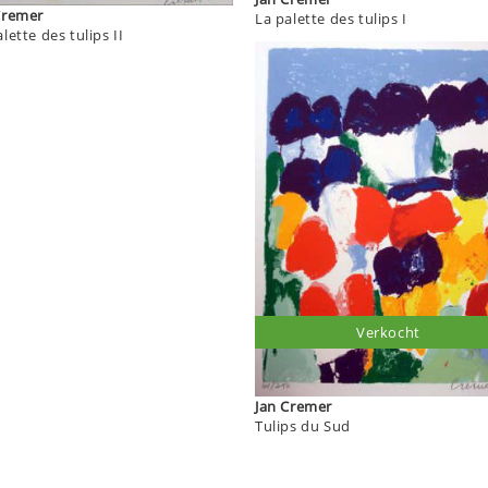
an Cremer
La palette des tulips I
lette des tulips II
Verkocht
Jan Cremer
Tulips du Sud