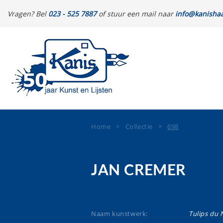
Vragen? Bel
023 - 525 7887
of stuur een mail naar
info@kanishaa
Home
>
Collectie
>
698
JAN CREMER
Naam kunstwerk:
Tulips du 