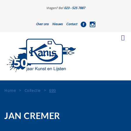
Vragen? Bel
023 - 525 7887
Over ons
Nieuws
Contact
Home
>
Collectie
>
699
JAN CREMER