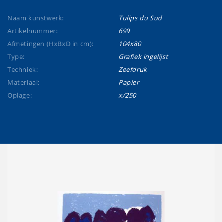
Naam kunstwerk:
Tulips du Sud
Artikelnummer:
699
Afmetingen (HxBxD in cm):
104x80
Type:
Grafiek ingelijst
Techniek:
Zeefdruk
Materiaal:
Papier
Oplage:
x/250