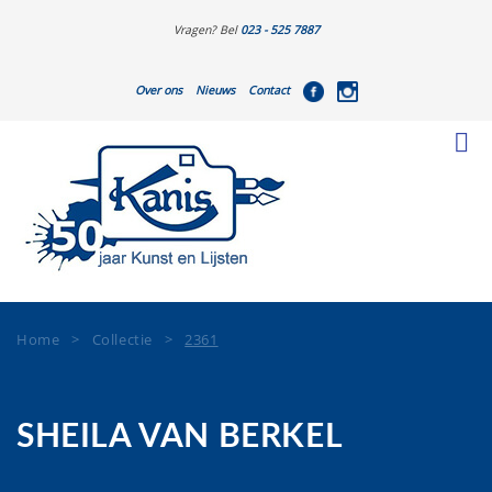
Vragen? Bel
023 - 525 7887
Over ons
Nieuws
Contact
Home
>
Collectie
>
2361
SHEILA VAN BERKEL