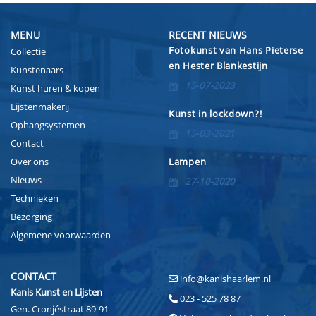
MENU
RECENT NIEUWS
Fotokunst van Hans Pieterse
Collectie
en Hester Blankestijn
Kunstenaars
15-07-2023
Kunst huren & kopen
Lijstenmakerij
Kunst in lockdown?!
Ophangsystemen
15-03-2021
Contact
Over ons
Lampen
Nieuws
27-10-2020
Technieken
Bezorging
Algemene voorwaarden
CONTACT
info@kanishaarlem.nl
Kanis Kunst en Lijsten
023 - 525 78 87
Gen. Cronjéstraat 89-91